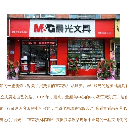
，如同一盞明燈，點亮了消費者的書寫與生活世界。\n\n晨光的起源可謂
立志要走自己的路。1999年，晨光以量產為中心的中小型工廠竣工，這
0年后，行業進入突破需求的瓶頸，同質化糾纏裹挾腳步,行業看官看來前景
之時,“晨光”、“書寫與休閑發生共振共享娛樂現象不正是另一種文明化的