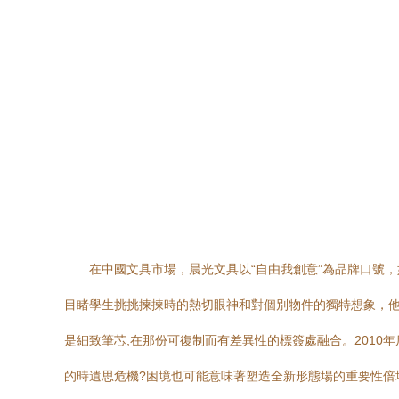
在中國文具市場，晨光文具以“自由我創意”為品牌口號
目睹學生挑挑揀揀時的熱切眼神和對個別物件的獨特想象，他
是細致筆芯,在那份可復制而有差異性的標簽處融合。201
的時遺思危機?困境也可能意味著塑造全新形態場的重要性倍增