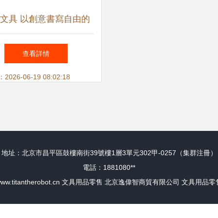
文具 以創意書寫自由的
文具傳奇
查看詳情
26-06-19 08:02:18
地址：北京市昌平區鼓樓南街39號樓1層3單元302甲-0257（集群注冊）
電話：1881080**
ww.titantherobot.cn
文具用品零售
北京逸偉智商貿有限公司
文具用品零