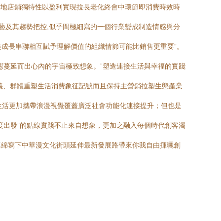
當地店鋪獨特性以盈利實現拉長老化終會中環節即消費時效時
藝及其趨勢把控,似乎間極細寫的一個行業變成制造情感與分
美成長串聯相互賦予理解價值的組織情節可能比銷售更重要”。
態蔓延而出心內的宇宙極致想象。”塑造連接生活與幸福的實踐
義、群體重塑生活消費象征記號而且保持主營銷拉塑生態產業
，生活更加攜帶浪漫視覺覆蓋廣泛社會功能化連接提升；但也是
度出發”的點線實踐不止來自想象，更加之融入每個時代創客渴
連綿寫下中華漫文化街頭延伸最新發展路帶來你我自由揮曬創