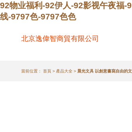
92物业福利-92伊人-92影视午夜福-
线-9797色-9797色色
北京逸偉智商貿有限公司
當前位置：
首頁
>
產品大全
>
晨光文具 以創意書寫自由的