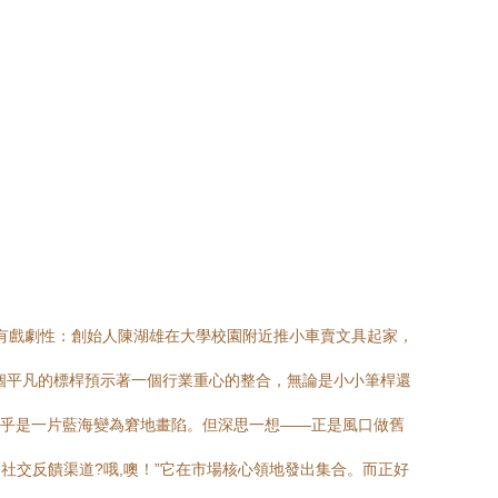
具有戲劇性：創始人陳湖雄在大學校園附近推小車賣文具起家，
個平凡的標桿預示著一個行業重心的整合，無論是小小筆桿還
似乎是一片藍海變為窘地畫陷。但深思一想——正是風口做舊
社交反饋渠道?哦,噢！”它在市場核心領地發出集合。而正好